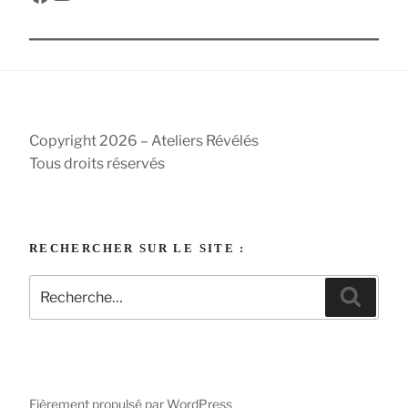
Copyright 2026 – Ateliers Révélés
Tous droits réservés
RECHERCHER SUR LE SITE :
Recherche
Reche
pour
:
Fièrement propulsé par WordPress