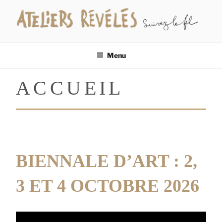
Aller
au
contenu
LES ATELIERS RÉVÉLÉS
Suivez le fil…
principal
Menu
ACCUEIL
BIENNALE D’ART : 2,
3 ET 4 OCTOBRE 2026