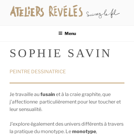
Aller
au
contenu
LES ATELIERS RÉVÉLÉS
Suivez le fil…
principal
Menu
SOPHIE SAVIN
PEINTRE DESSINATRICE
Je travaille au
fusain
et à la craie graphite, que
j’affectionne particulièrement pour leur toucher et
leur sensualité.
J’explore également des univers différents à travers
la pratique du monotype. Le
monotype
,