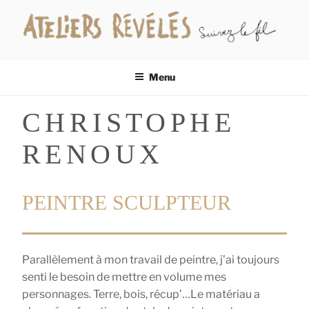
Aller
au
contenu
LES ATELIERS RÉVÉLÉS
Suivez le fil…
principal
Menu
CHRISTOPHE
RENOUX
PEINTRE SCULPTEUR
Parallèlement à mon travail de peintre, j’ai toujours
senti le besoin de mettre en volume mes
personnages. Terre, bois, récup’…Le matériau a