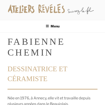
Aller
au
contenu
LES ATELIERS RÉVÉLÉS
Suivez le fil…
principal
Menu
FABIENNE
CHEMIN
DESSINATRICE ET
CÉRAMISTE
Née en 1976, à Annecy, elle vit et travaille depuis
plusieurs années dans le Beaujolais.