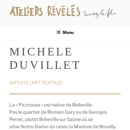
Aller
au
contenu
LES ATELIERS RÉVÉLÉS
Suivez le fil…
principal
Menu
MICHELE
DUVILLET
ARTISTE (ART TEXTILE)
La « Picoreuse » est native de Belleville.
Pas le quartier de Romain Gary ou de Georges
Perrec, plutôt Belleville sur Saône où se
situe Notre-Dame-du raisin, la Madone de Brouilly.