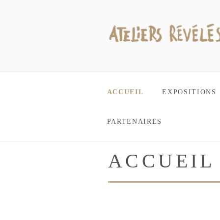
Aller
au
contenu
principal
LES ATELI
Suivez le fil…
ACCUEIL
EXPOSITIONS
PARTENAIRES
ACCUEIL