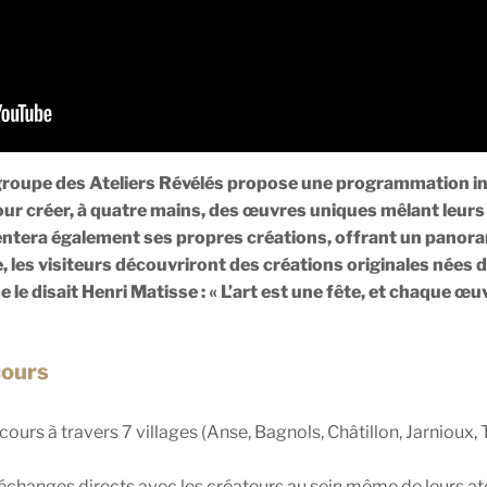
 groupe des Ateliers Révélés propose une programmation iné
pour créer, à quatre mains, des œuvres uniques mêlant leurs
sentera également ses propres créations, offrant un pano
e, les visiteurs découvriront des créations originales nées 
le disait Henri Matisse : « L’art est une fête, et chaque œu
cours
ours à travers 7 villages (Anse, Bagnols, Châtillon, Jarnioux
changes directs avec les créateurs au sein même de leurs ate