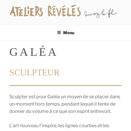
Aller
au
contenu
LES ATELIERS RÉVÉLÉS
Suivez le fil…
principal
Menu
GALÉA
SCULPTEUR
Sculpter est pour Galéa un moyen de se placer dans
un moment hors temps, pendant lequel il tente de
donner du volume à ce que son esprit entrevoit.
L’art nouveau l’inspire, les lignes courbes et les