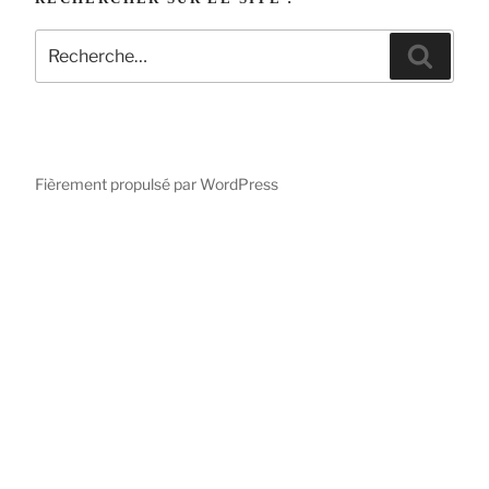
Recherche
Reche
pour
:
Fièrement propulsé par WordPress