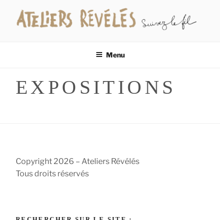
Aller
au
contenu
LES ATELIERS RÉVÉLÉS
Suivez le fil…
principal
Menu
EXPOSITIONS
Copyright 2026 – Ateliers Révélés
Tous droits réservés
RECHERCHER SUR LE SITE :